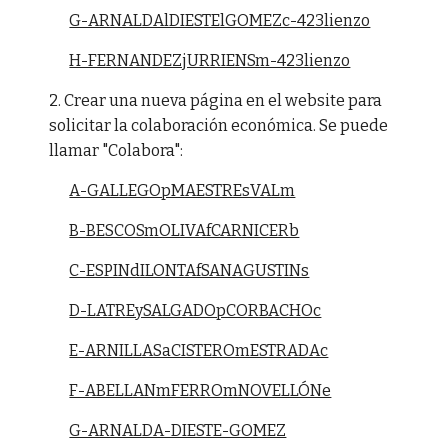
G-ARNALDAlDIESTElGOMEZc-423lienzo
H-FERNANDEZjURRIENSm-423lienzo
2. Crear una nueva página en el website para
solicitar la colaboración económica. Se puede
llamar "Colabora":
A-GALLEGOpMAESTREsVALm
B-BESCOSmOLIVAfCARNICERb
C-ESPINdILONTAfSANAGUSTINs
D-LATREySALGADOpCORBACHOc
E-ARNILLASaCISTEROmESTRADAc
F-ABELLANmFERROmNOVELLÓNe
G-ARNALDA-DIESTE-GOMEZ