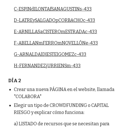
C-ESPINdILONTAfSANAGUSTINs-433
D-LATREySALGADOpCORBACHOc-433
E-ARNILLASaCISTEROmESTRADAc-433
F-ABELLANmFERROmNOVELLÓNe-433
G-ARNALDAlDIESTElGOMEZc-433
H-FERNANDEZjURRIENSm-433
DÍA 2
Crear una nueva PÁGINA en el website, llamada
"COLABORA"
Elegir un tipo de CROWDFUNDING o CAPITAL
RIESGO y explicar cómo funciona:
a) LISTADO de recursos que se necesitan para